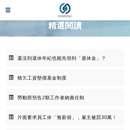
精選閱讀
還沒到退休年紀也能先領到「退休金」？
積欠工資墊償基金制度
勞動部預告2類工作者納責任制
片面要求員工休「無薪假」，雇主被罰30萬！