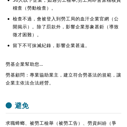
30人以下企業；如遇勞工檢舉,勞工局即會派稽核員
稽查（勞動檢查）。
檢查不過，會被登入到勞工局的血汗企業官網（公
開揭示）。除了罰款外，影響企業形象甚鉅（導致
徵才困難）。
留下不可抹滅紀錄，影響企業甚遠。
勞基企業幫助您…
勞基顧問：專業協助業主，建立符合勞基法的規範，讓
企業主依法合法經營。
避免
求職蟑螂、被勞工檢舉（被勞工告）、勞資糾紛（爭