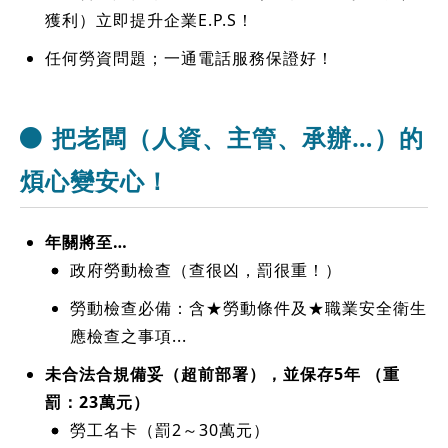
獲利）立即提升企業E.P.S！
任何勞資問題；一通電話服務保證好！
把老闆（人資、主管、承辦…）的
煩心變安心！
年關將至…
政府勞動檢查（查很凶，罰很重！）
勞動檢查必備：含★勞動條件及★職業安全衛生
應檢查之事項...
未合法合規備妥（超前部署），並保存5年 （重
罰：23萬元）
勞工名卡（罰2～30萬元）