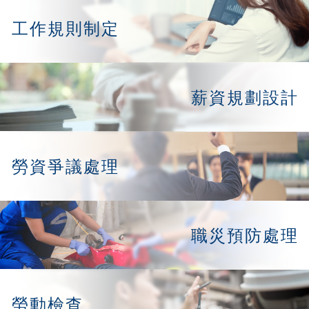
工作規則制定
薪資規劃設計
勞資爭議處理
職災預防處理
勞動檢查