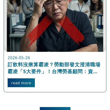
2026-05-26
訂飲料沒揪算霸凌？勞動部發文澄清職場
霸凌「5大要件」！台灣勞基顧問：資方
應速修「不法侵害計畫」 捍衛合理管理權
read more