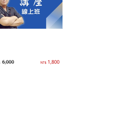
上班『企業主』破解〝勞基法〞
講座
6,000
1,800
$
NT$