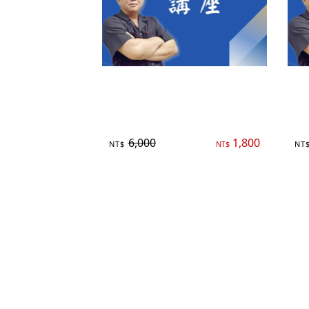
實體班『企業主』破解〝勞基法〞
線
講座
6,000
1,800
NT$
NT$
NT