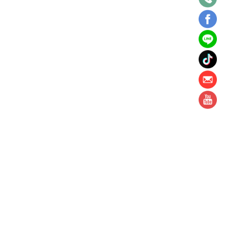
問
重製請先取得本網站同意！
詢
·
台北勞健保公文諮詢
·
勞工檢舉諮詢