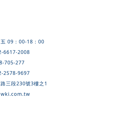
09：00-18：00
2-6617-2008
8-705-277
2-2578-9697
路三段230號3樓之1
awki.com.tw
網站內容僅供一般性參考，不宜直接引用，具體個案請洽專業顧
不代表台灣勞基顧問(股)公司網站。請尊重智慧財產權，轉載或
·
台北勞基法顧問諮詢,勞資顧問公司
·
職場霸凌性騷擾防治諮