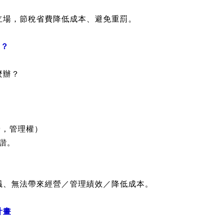
！
退6%、加班費...支出。
.P.S...
雇主／主管（承辦）的刑事責任…
立場，節稅省費降低成本、避免重罰。
』？
麼辦？
營，管理權）
諧。