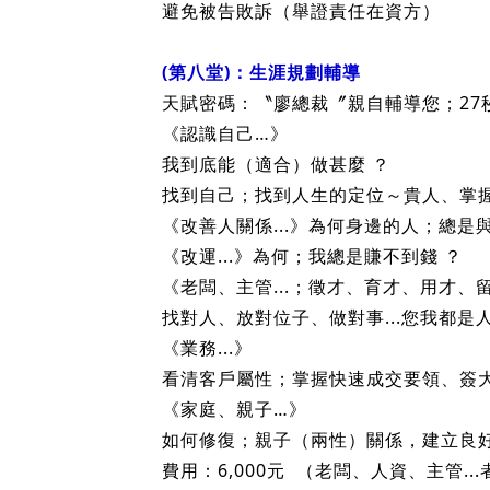
勞工與雇主間關於〝工資〞之爭執，經
第 38 條（夭壽の推定工作時間）
〝出勤紀錄〞內記載之勞工出勤時間，
《積極績效》：
建立企業舉證制度（依據、憑證…）
避免被告敗訴（舉證責任在資方）
(第八堂)：生涯規劃輔導
天賦密碼：〝廖總裁〞親自輔導您；27秒.
《認識自己…》
我到底能（適合）做甚麼 ？
找到自己；找到人生的定位～貴人、掌握流
《改善人關係...》為何身邊的人；總是
《改運...》為何；我總是賺不到錢 ？
《老闆、主管...；徵才、育才、用才、留才
找對人、放對位子、做對事...您我都是