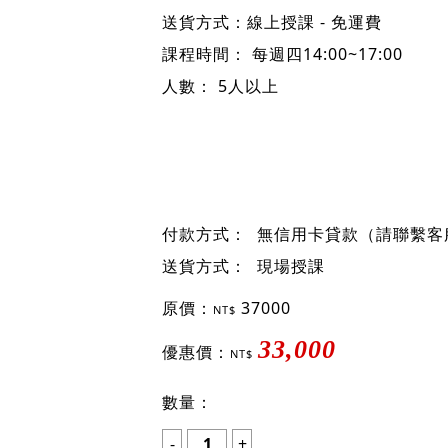
勞務師班-週四循環班(線上課程) 市價:＄
付款方式：ATM轉帳/匯款/分期
匯款轉帳33,000元（一次付清／9折
【無痛學習】專案：免卡／無息／分期；
★試聽學員：單堂(約2800元)／特惠
送貨方式：線上授課 - 免運費
課程時間： 每週四14:00~17:00
人數： 5人以上
付款方式：
無信用卡貸款（請聯繫客服
送貨方式：
現場授課