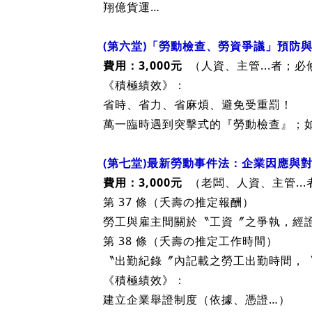
《積極績效》：
企業可以買保險不用錢！
避免：職業災害二次補償（團保不得抵
忌諱：
聽信不專業的保險業務：坊間的團保，
翔億貨運…
(第六堂)「勞動檢查、勞資爭議」預防
費用：3,000元
（人資、主管...者；必
《積極績效》：
省時、省力、省麻煩、避免受重罰！
萬一臨時遇到突擊式的『勞動檢查』；如
(第七堂)最新勞動事件法：企業因應與
費用：3,000元
（老闆、人資、主管..
第 37 條（夭壽
の
推定報酬）