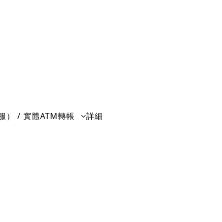
37,000元.
）
999元／月（36期）
6折（限一堂）
） / 實體ATM轉帳
詳細