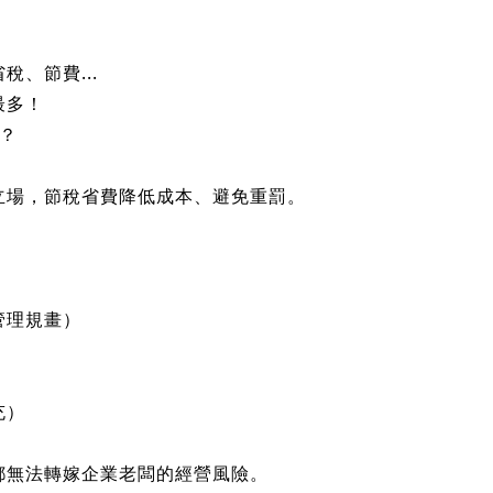
議、無法帶來經營／管理績效／降低成本。
計畫
、節費...
最多！
？
立場，節稅省費降低成本、避免重罰。
）
管理規畫）