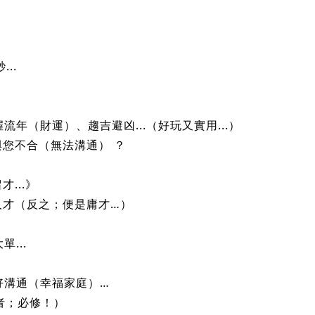
證明勞工本於勞動關係自雇主所受領之給付，〝推定〞為勞工
〝推定〞勞工於該時間內經雇主同意而執行職務。
..
年（財運）、趨吉避凶...（好玩又實用...）
與您不合（無法溝通） ？
...》
人才（反之；便是庸才…）