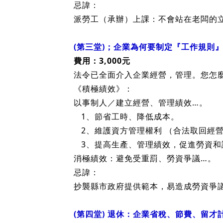
《積極績效》：
把企業每月的支出『變』盈餘（獲利）
立即合法降低每月的：勞、健保，職保，勞
企業依法合法省稅、節費（九大成本），增加E
避免；違法以多報少（高薪低報）者；
忌諱：
派勞工（承辦）上課：不會站在老闆的
(第三堂)；企業為何要制定『工作規則
費用：3,000元
法令已全面介入企業經營，管理。您怎
《積極績效》：
以事制人／建立經營、管理績效…。
1、節省工時、降低成本。
2、維護資方管理權利 （合法取回經
3、提高生產、管理績效，促進勞資和