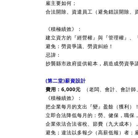
課程內容預告
(第一堂)；『勞動契約』生死門
費用：3,000元
勞基法給勞工的3件『金鐘罩鐵布衫』
法律已介入企業經營、管理、人事及財務權
雇主要如何；
合法開除、資遣員工（避免錯誤開除、資
《積極績效》：
建立資方的『經營權』與『管理權』、
避免：勞資爭議、勞資糾紛！
忌諱：
抄襲縣市政府提供範本，易造成勞資爭
(第二堂)薪資設計
費用：6,000元
（老闆、會計、會計師、