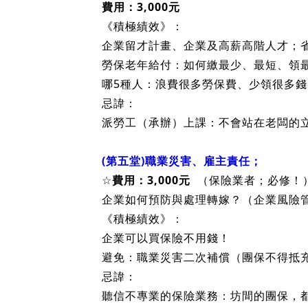
消極績效：避免受重罰、勞資爭議…。
忌諱：
抄襲縣市政府提供範本，易造成勞資爭
(第四堂) 退休：企業省稅、節費、留才
費用：3,000元
《積極績效》：
企業留才計畫、企業及高薪高階人才；省稅
勞保老年給付：如何繳最少、最短、領
哪5種人：浪費很多勞保費、少領很多錢
忌諱：
派勞工（承辦）上課：不會站在老闆的
(第五堂)職業災害、雇主責任；
☆
費用：3,000元
（保險業者；必修！
企業如何預防與處理轉嫁？（企業風險