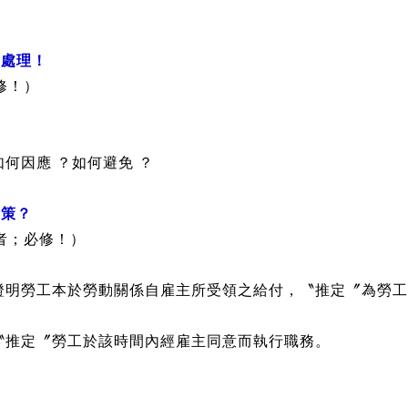
充）
都無法轉嫁企業老闆的經營風險。
與處理！
修！）
何因應 ？如何避免 ？
對策？
.者；必修！）