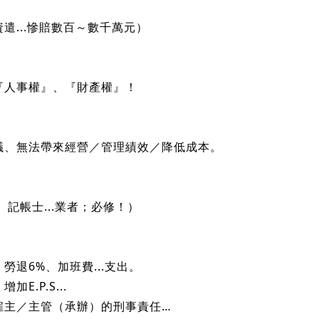
及一支『尚方寶劍』你不可不知！
... 你不可不知！
遣...慘賠數百～數千萬元）
『人事權』、『財產權』！
議、無法帶來經營／管理績效／降低成本。
記帳士...業者；必修！）