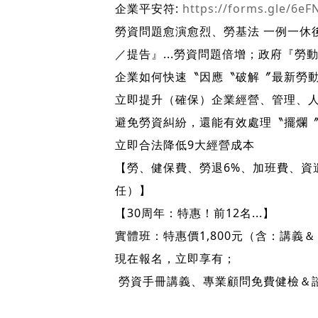
企業平安符:
https://forms.gle/6e
勞資問題愈演愈烈、勞基法 一例一休
／提告』...勞資問題倍增；政府『勞
企業如何快速〝因應〝破解〞最新勞
立即提升（確保）企業經營、管理、
避免勞資糾紛，還能有效處理〝擺爛
立即合法降低9大經營成本
【勞、健保費、勞退6%、加班費、資
任）】
【30周年：特惠！前12名...】
實體班：特惠價1,800元（含：講義＆
現在報名，立即享有；
勞資手冊講義、專業顧問免費健檢＆