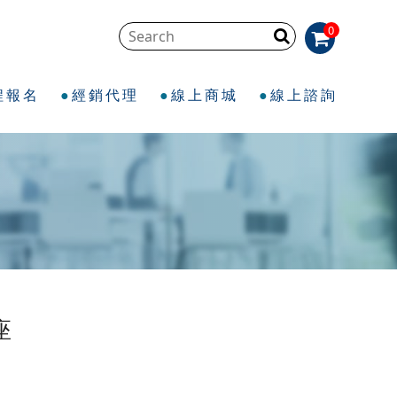
0
程報名
經銷代理
線上商城
線上諮詢
座