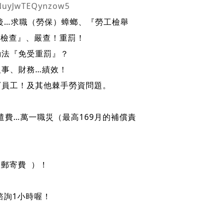
FNuyJwTEQynzow5
後…求職（勞保）蟑螂、『勞工檢舉
動檢查』、嚴查！重罰！
動法『免受重罰』？
人事、財務…績效！
〞員工！及其他棘手勞資問題。
遣費…萬一職災（最高169月的補償責
 郵寄費 ）！
諮詢1小時喔！