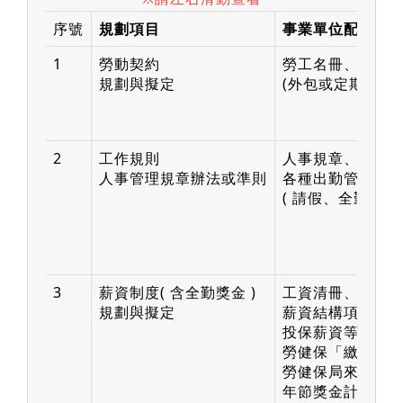
序號
規劃項目
事業單位配合提
1
勞動契約
勞工名冊、職務
規劃與擬定
(外包或定期契約等
2
工作規則
人事規章、獎懲
人事管理規章辦法或準則
各種出勤管理辦
( 請假、全勤、福
3
薪資制度( 含全勤獎金 )
工資清冊、薪資
規劃與擬定
薪資結構項目及
投保薪資等級 / 
勞健保「繳費通
勞健保局來往公
年節獎金計發辦