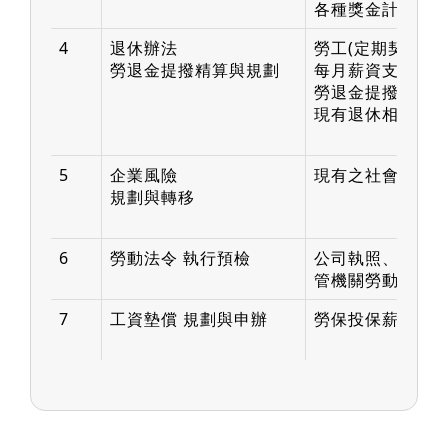
各種獎金計發辦
4
退休辦法
勞工(定期契約)人
勞退金提撥精算與規劃
每月薪資支出總
勞退金提撥率及
現有退休相關辦
5
企業風險
現有之社會、商業
規劃與轉移
6
勞動法令 執行預檢
公司執照、工廠
管機關勞動檢查 
7
工資墊償 規劃與申辦
勞保投保薪資資